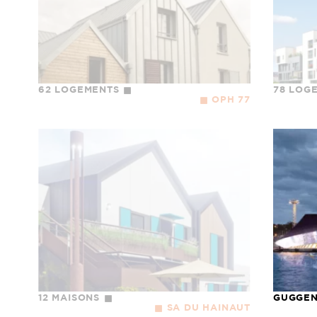
62 LOGEMENTS
78 LOG
OPH 77
12 MAISONS
GUGGE
SA DU HAINAUT