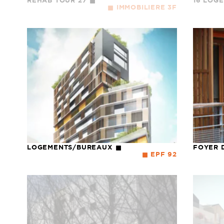
REHAB TOUR 27
16 LOG
IMMOBILIERE 3F
LOGEMENTS/BUREAUX
FOYER 
EPF 92