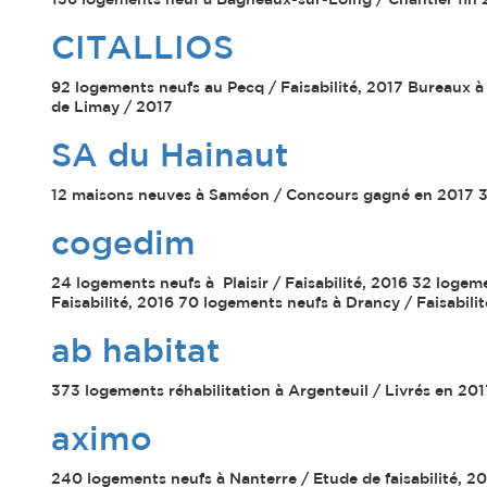
136 logements neuf à Bagneaux-sur-Loing / Chantier fin 
CITALLIOS
92 logements neufs au Pecq / Faisabilité, 2017 Bureaux à V
de Limay / 2017
SA du Hainaut
12 maisons neuves à Saméon / Concours gagné en 2017 30 
cogedim
24 logements neufs à Plaisir / Faisabilité, 2016 32 logem
Faisabilité, 2016 70 logements neufs à Drancy / Faisabili
ab habitat
373 logements réhabilitation à Argenteuil / Livrés en 201
aximo
240 logements neufs à Nanterre / Etude de faisabilité, 20